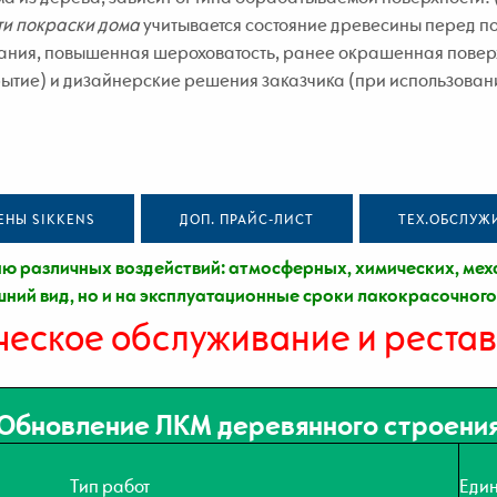
ти покраски дома
учитывается состояние древесины перед п
ивания, повышенная шероховатость, ранее окрашенная повер
тие) и дизайнерские решения заказчика (при использование
ЕНЫ SIKKENS
ДОП. ПРАЙС-ЛИСТ
ТЕХ.ОБСЛУЖ
различных воздействий: атмосферных, химических, механ
шний вид, но и на эксплуатационные сроки лакокрасочног
ческое обслуживание и реста
Обновление ЛКМ деревянного строени
Тип работ
Еди