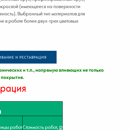
окраской (имеющееся на поверхности
хность). Выбранный тип материалов для
 в работе более двух-трех цветовых
ИВАНИЕ И РЕСТАВРАЦИЯ
ических и т.п., напрямую влияющих не только
о покрытия.
врация
я
ницы работ
Стоимость работ, ք