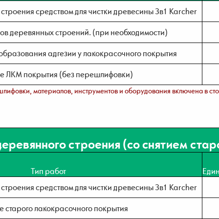
строения средством для чистки древесины 3в1 Karcher
ов деревянных строений. (при необходимости)
образования адгезии у лакокрасочного покрытия
е ЛКМ покрытия (без перешлифовки)
шлифовки, материалов, инструментов и оборудования включена в ст
еревянного строения (со снятием стар
Тип работ
Еди
строения средством для чистки древесины 3в1 Karcher
е старого лакокрасочного покрытия