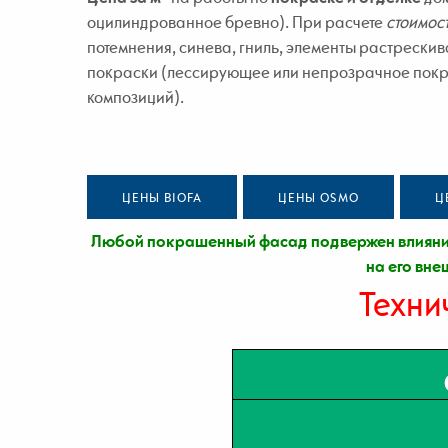
оцилиндрованное бревно). При расчете
стоимос
потемнения, синева, гниль, элементы растреск
покраски (лессирующее или непрозрачное покры
композиций).
ЦЕНЫ BIOFA
ЦЕНЫ OSMO
Ц
Любой покрашенный фасад подвержен влиянию 
на его вне
Техни