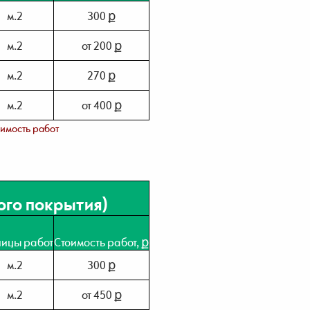
м.2
300 ք
м.2
от 200 ք
м.2
270 ք
м.2
от 400 ք
оимость работ
ого покрытия)
ницы работ
Стоимость работ, ք
м.2
300 ք
м.2
от 450 ք