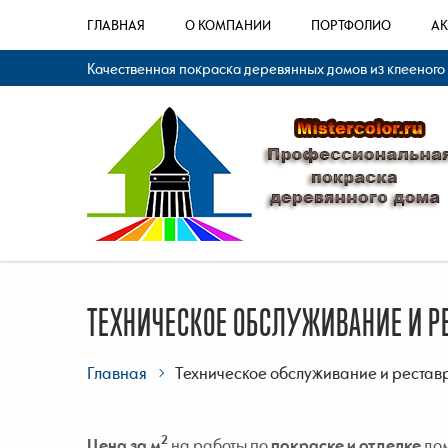
ГЛАВНАЯ
О КОМПАНИИ
ПОРТФОЛИО
А
Качественная покраска деревянных домов из клееного
ТЕХНИЧЕСКОЕ ОБСЛУЖИВАНИЕ И Р
Главная
Техническое обслуживание и рестав
2
Цена за м
на работы по
покраске и отделке
дом