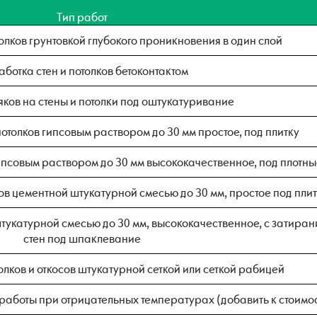
Тип работ
толков грунтовкой глубокого проникновения в один слой
ботка стен и потолков бетоконтактом
яков на стены и потолки под оштукатуривание
отолков гипсовым раствором до 30 мм простое, под плитку
ипсовым раствором до 30 мм высококачественное, под плотны
ов цементной штукатурной смесью до 30 мм, простое под пли
тукатурной смесью до 30 мм, высококачественное, с затиран
стен под шпаклевание
олков и откосов штукатурной сеткой или сеткой рабицей
аботы при отрицательных температурах (добавить к стоимо