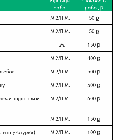
Единицы
Стоимость
работ
работ, ք
М.2/П.М.
50 ք
М.2/П.М.
50 ք
П.М.
150 ք
М.2/П.М.
400 ք
е обои
М.2/П.М.
500 ք
тку
М.2/П.М.
500 ք
ием и подготовкой
М.2/П.М.
600 ք
М.2/П.М.
150 ք
сти штукатурки)
М.2/П.М.
100 ք