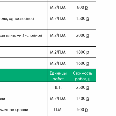
М.2/П.М.
800 ք
ителя, однослойной
М.2/П.М.
1500 ք
ми плитами,1-слойной
М.2/П.М.
2000 ք
М.2/П.М.
1800 ք
М.2/П.М.
1600 ք
Единицы
Стоимость
работ
работ, ք
ШТ.
2500 ք
вли
М.2/П.М.
1400 ք
ементов кровли
П.М.
500 ք