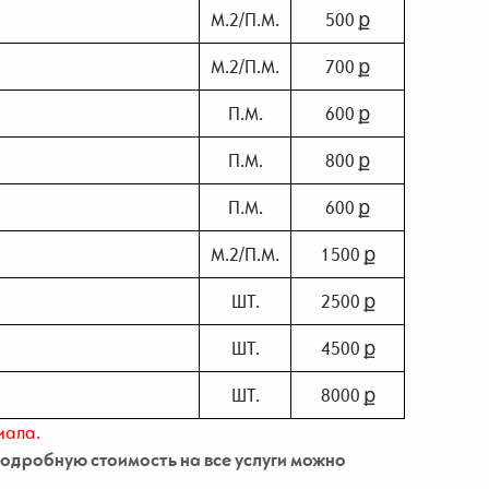
М.2/П.М.
500 ք
М.2/П.М.
700 ք
П.М.
600 ք
П.М.
800 ք
П.М.
600 ք
М.2/П.М.
1500 ք
ШТ.
2500 ք
ШТ.
4500 ք
ШТ.
8000 ք
иала.
одробную стоимость на все услуги можно