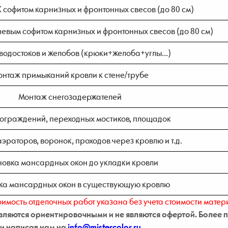
софитом карнизных и фронтонных свесов (до 80 см)
вым софитом карнизных и фронтонных свесов (до 80 см)
водостоков и желобов (крюки+желоба+углы...)
нтаж примыканий кровли к стене/трубе
Монтаж снегозадержателей
ограждений, переходных мостиков, площадок
аэраторов, воронок, проходов через кровлю и т.д.
новка мансардных окон до укладки кровли
ка мансардных окон в существующую кровлю
оимость отделочных работ указана без учета стоимости матер
ляются ориентировочными и не являются офертой. Более п
и написав нам на
info@mistercolor.ru