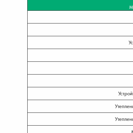
М
У
Устрой
Утеплен
Утеплен