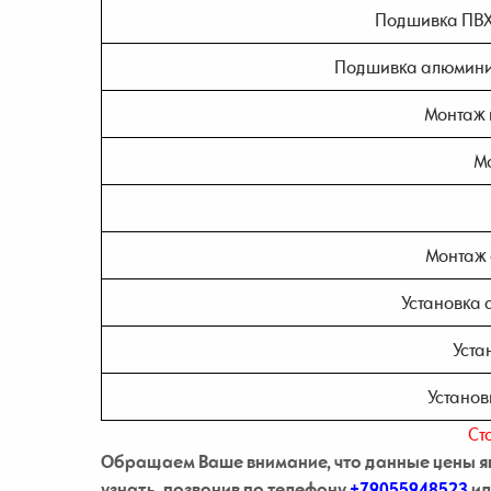
Подшивка ПВХ 
Подшивка алюминие
Монтаж 
Мо
Монтаж 
Установка 
Уста
Установ
Ст
Обращаем Ваше внимание, что данные цены яв
узнать, позвонив по телефону
+79055948523
ил