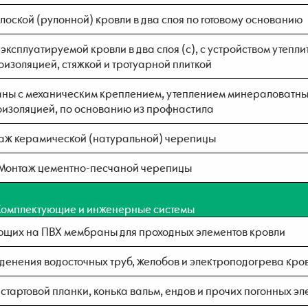
лоской (рулонной) кровли в два слоя по готовому основанию
эксплуатируемой кровли в два слоя (с), с устройством утепл
изоляцией, стяжкой и тротуарной плиткой
аны с механическим креплением, утеплением минераловатны
изоляцией, по основанию из профнастила
аж керамической (натуральной) черепицы
Монтаж цементно-песчаной черепицы
Комплектующие и инженерные системы
ющих на ПВХ мембраны для проходных элементов кровли
денения водосточных труб, желобов и электроподогрева кро
стартовой планки, конька вальм, ендов и прочих погонных эл